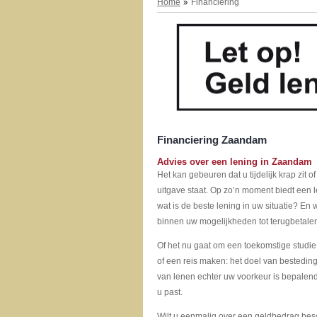
Home
Financiering
Financiering Zaandam
Advies over een lening in Zaandam
Het kan gebeuren dat u tijdelijk krap zit o
uitgave staat. Op zo’n moment biedt een 
wat is de beste lening in uw situatie? En 
binnen uw mogelijkheden tot terugbetale
Of het nu gaat om een toekomstige studi
of een reis maken: het doel van bestedin
van lenen echter uw voorkeur is bepalend 
u past.
Wilt u eenmalig over een geldbedrag bes