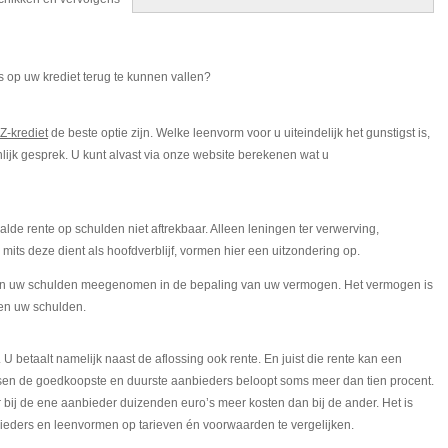
 op uw krediet terug te kunnen vallen?
-krediet
de beste optie zijn. Welke leenvorm voor u uiteindelijk het gunstigst is,
lijk gesprek. U kunt alvast via onze website berekenen wat u
alde rente op schulden niet aftrekbaar. Alleen leningen ter verwerving,
its deze dient als hoofdverblijf, vormen hier een uitzondering op.
 van uw schulden meegenomen in de bepaling van uw vermogen. Het vermogen is
 en uw schulden.
U betaalt namelijk naast de aflossing ook rente. En juist die rente kan een
ussen de goedkoopste en duurste aanbieders beloopt soms meer dan tien procent.
bij de ene aanbieder duizenden euro’s meer kosten dan bij de ander. Het is
ieders en leenvormen op tarieven én voorwaarden te vergelijken.