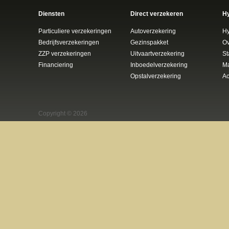
Diensten
Direct verzekeren
H
Particuliere verzekeringen
Autoverzekering
H
Bedrijfsverzekeringen
Gezinspakket
Ov
ZZP verzekeringen
Uitvaartverzekering
St
Financiering
Inboedelverzekering
Ma
Opstalverzekering
Ac
Copyright © 2026