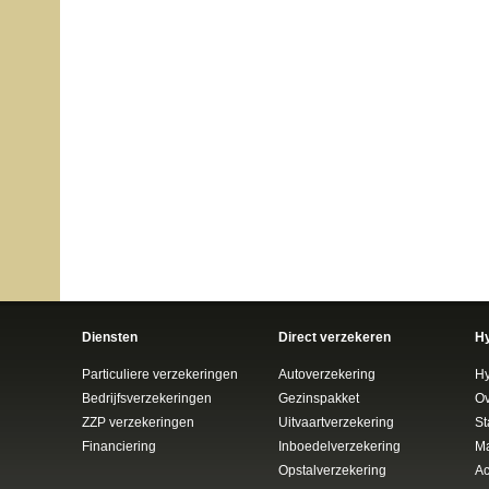
Diensten
Direct verzekeren
H
Particuliere verzekeringen
Autoverzekering
H
Bedrijfsverzekeringen
Gezinspakket
Ov
ZZP verzekeringen
Uitvaartverzekering
St
Financiering
Inboedelverzekering
Ma
Opstalverzekering
Ac